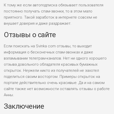
К тому же если автоподписка обязывает пользователя
постоянно получать спам-звонки, то в этом мало
приятного. Такой заработок в интернете совсем не
внушает доверия и даже раздражает.
НАЗВАНИЕ
ОБЗОР
Отзывы о сайте
ПОДОЙДЕТ
0
ВСЕМ
Если поискать на Svinka com отзывы, то выходит
информация о бесконечных спам-звонках и даже
РИСКИ: НИЗКИЕ
ДОХОД: ВЫСОКИЙ
взламывании телеграм-каналов. Нет ни одного хорошего
ОБЗОР
БЮДЖЕТ: ВЫСОКИЙ
отзыва довольного обладателя красивых бумажных
открыток. Неужели никто из получателей не захотел
поделиться своим восторгом. Примеры открыток на
ЛЮБИТЕЛЯ
0
М СТАВОК
портале действительно очень красивые. Да и на самом
сайте также нет возможности оставлять отзывы о работе
РИСКИ: СРЕДНИЕ
Анны.
ДОХОД: ВЫСОКИЙ
ОБЗОР
БЮДЖЕТ: НИЗКИЙ
Заключение