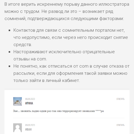
В итоге верить искреннему порыву данного иллюстратора
ПОДОЙДЕТ
2
ВСЕМ
можно с трудом. Не развод ли это – возникает ряд
сомнений, подтверждающихся следующими факторами:
РИСКИ: НИЗКИЕ
ДОХОД: НИЗКИЙ
Контактов для связи с сомнительным порталом нет,
ОБЗОР
БЮДЖЕТ: НИЗКИЙ
что недопустимо, если через него происходит снятие
средств.
ПОДОЙДЕТ
Настораживают исключительно отрицательные
0
ВСЕМ
отзывы на com.
РИСКИ: НИЗКИЕ
Не понятно, как отписаться от com в случае отказа от
ДОХОД: СРЕДНИЙ
рассылки, если для оформления такой заявки можно
ОБЗОР
БЮДЖЕТ: НИЗКИЙ
только зайти в личный кабинет.