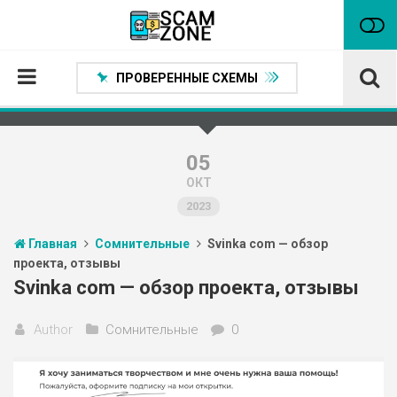
ПРОВЕРЕННЫЕ СХЕМЫ
Главная
Проверенные способы заработка
05
ОКТ
Нейтральные
2023
Сомнительные
Главная
Сомнительные
Svinka com — обзор
Статьи
проекта, отзывы
Партнеры
Svinka com — обзор проекта, отзывы
Author
Сомнительные
0