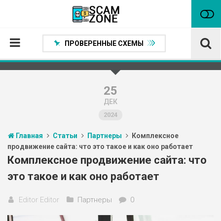
ПРОВЕРЕННЫЕ СХЕМЫ
Главная
Проверенные способы заработка
25
ДЕК
Нейтральные
2024
Сомнительные
Главная
Статьи
Партнеры
Комплексное
Статьи
продвижение сайта: что это такое и как оно работает
Партнеры
Комплексное продвижение сайта: что
это такое и как оно работает
Editor Editor
Партнеры
0