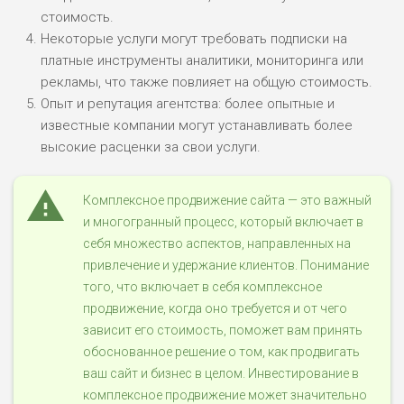
стоимость.
Некоторые услуги могут требовать подписки на
ПОДОЙДЕТ
платные инструменты аналитики, мониторинга или
2
ВСЕМ
рекламы, что также повлияет на общую стоимость.
РИСКИ: НИЗКИЕ
Опыт и репутация агентства: более опытные и
ДОХОД: НИЗКИЙ
известные компании могут устанавливать более
ОБЗОР
БЮДЖЕТ: НИЗКИЙ
высокие расценки за свои услуги.
ПОДОЙДЕТ
Комплексное продвижение сайта — это важный
0
ВСЕМ
и многогранный процесс, который включает в
РИСКИ: НИЗКИЕ
себя множество аспектов, направленных на
ДОХОД: СРЕДНИЙ
привлечение и удержание клиентов. Понимание
ОБЗОР
БЮДЖЕТ: НИЗКИЙ
того, что включает в себя комплексное
продвижение, когда оно требуется и от чего
зависит его стоимость, поможет вам принять
обоснованное решение о том, как продвигать
ваш сайт и бизнес в целом. Инвестирование в
комплексное продвижение может значительно