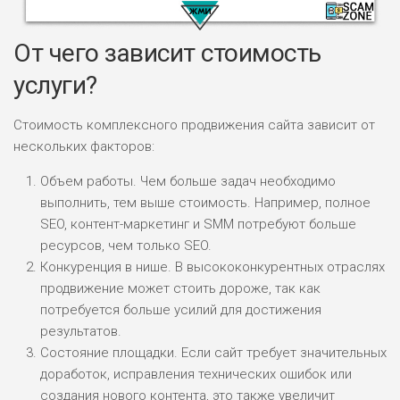
От чего зависит стоимость
услуги?
Стоимость комплексного продвижения сайта зависит от
НАЗВАНИЕ
ОБЗОР
нескольких факторов:
Объем работы. Чем больше задач необходимо
ПОДОЙДЕТ
0
ВСЕМ
выполнить, тем выше стоимость. Например, полное
SEO, контент-маркетинг и SMM потребуют больше
РИСКИ: НИЗКИЕ
ДОХОД: ВЫСОКИЙ
ресурсов, чем только SEO.
ОБЗОР
БЮДЖЕТ: ВЫСОКИЙ
Конкуренция в нише. В высококонкурентных отраслях
продвижение может стоить дороже, так как
потребуется больше усилий для достижения
ЛЮБИТЕЛЯ
0
результатов.
М СТАВОК
Состояние площадки. Если сайт требует значительных
РИСКИ: СРЕДНИЕ
доработок, исправления технических ошибок или
ДОХОД: ВЫСОКИЙ
создания нового контента, это также увеличит
ОБЗОР
БЮДЖЕТ: НИЗКИЙ