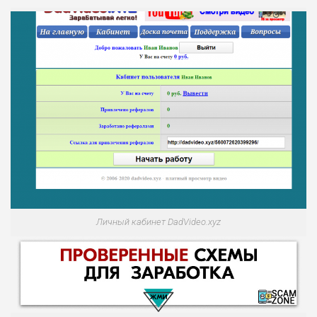
Личный кабинет DadVideo.xyz