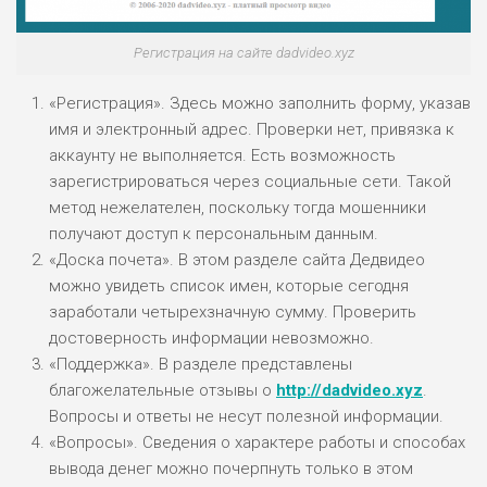
ПОДОЙДЕТ
2
ВСЕМ
Регистрация на сайте dadvideo.xyz
РИСКИ: НИЗКИЕ
ДОХОД: НИЗКИЙ
«Регистрация». Здесь можно заполнить форму, указав
ОБЗОР
БЮДЖЕТ: НИЗКИЙ
имя и электронный адрес. Проверки нет, привязка к
аккаунту не выполняется. Есть возможность
зарегистрироваться через социальные сети. Такой
ПОДОЙДЕТ
0
ВСЕМ
метод нежелателен, поскольку тогда мошенники
получают доступ к персональным данным.
РИСКИ: НИЗКИЕ
«Доска почета». В этом разделе сайта Дедвидео
ДОХОД: СРЕДНИЙ
ОБЗОР
можно увидеть список имен, которые сегодня
БЮДЖЕТ: НИЗКИЙ
заработали четырехзначную сумму. Проверить
достоверность информации невозможно.
«Поддержка». В разделе представлены
благожелательные отзывы о
http://dadvideo.xyz
.
Вопросы и ответы не несут полезной информации.
«Вопросы». Сведения о характере работы и способах
вывода денег можно почерпнуть только в этом