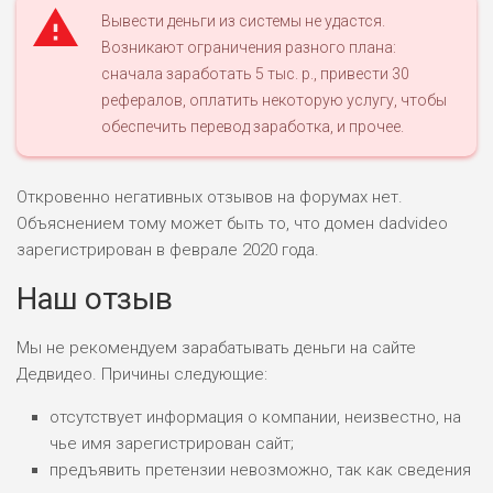
Вывести деньги из системы не удастся.
Возникают ограничения разного плана:
сначала заработать 5 тыс. р., привести 30
НАЗВАНИЕ
ОБЗОР
рефералов, оплатить некоторую услугу, чтобы
обеспечить перевод заработка, и прочее.
ПОДОЙДЕТ
0
ВСЕМ
Откровенно негативных отзывов на форумах нет.
РИСКИ: НИЗКИЕ
Объяснением тому может быть то, что домен dadvideo
ДОХОД: ВЫСОКИЙ
ОБЗОР
БЮДЖЕТ: ВЫСОКИЙ
зарегистрирован в феврале 2020 года.
Наш отзыв
ЛЮБИТЕЛЯ
0
М СТАВОК
Мы не рекомендуем зарабатывать деньги на сайте
РИСКИ: СРЕДНИЕ
Дедвидео. Причины следующие:
ДОХОД: ВЫСОКИЙ
ОБЗОР
отсутствует информация о компании, неизвестно, на
БЮДЖЕТ: НИЗКИЙ
чье имя зарегистрирован сайт;
предъявить претензии невозможно, так как сведения
ПОДОЙДЕТ
2