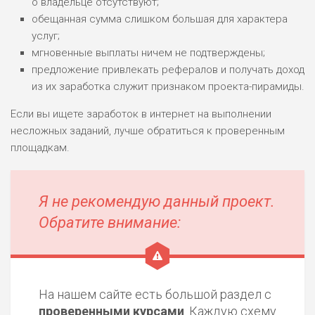
о владельце отсутствуют;
ВСЕМ
обещанная сумма слишком большая для характера
РИСКИ: НИЗКИЕ
услуг;
ДОХОД: НИЗКИЙ
мгновенные выплаты ничем не подтверждены;
ОБЗОР
БЮДЖЕТ: НИЗКИЙ
предложение привлекать рефералов и получать доход
из их заработка служит признаком проекта-пирамиды.
ПОДОЙДЕТ
0
ВСЕМ
Если вы ищете заработок в интернет на выполнении
несложных заданий, лучше обратиться к проверенным
РИСКИ: НИЗКИЕ
площадкам.
ДОХОД: СРЕДНИЙ
ОБЗОР
БЮДЖЕТ: НИЗКИЙ
Я не рекомендую данный проект.
Обратите внимание:
На нашем сайте есть большой раздел с
проверенными курсами
. Каждую схему