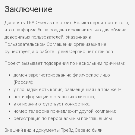
М СТАВОК
Заключение
РИСКИ: СРЕДНИЕ
ДОХОД: ВЫСОКИЙ
Доверять TRADEservis не стоит. Велика вероятность того,
ОБЗОР
БЮДЖЕТ: НИЗКИЙ
что платформа была создана исключительно для обмана
доверчивых пользователей. Указанная в
ПОДОЙДЕТ
Пользовательском Соглашении организация не
2
ВСЕМ
существует, а о работе Трейд Сервис нет отзывов.
РИСКИ: НИЗКИЕ
Проект вызывает подозрения по нескольким причинам:
ДОХОД: НИЗКИЙ
ОБЗОР
БЮДЖЕТ: НИЗКИЙ
домен зарегистрирован на физическое лицо
(Россия);
у площадки есть копия, размещенная на том же IP;
ПОДОЙДЕТ
0
ВСЕМ
нет информации о реальных клиентах;
в описании отсутствует конкретика;
РИСКИ: НИЗКИЕ
ДОХОД: СРЕДНИЙ
номер телефона принадлежит другой компании;
ОБЗОР
БЮДЖЕТ: НИЗКИЙ
регистрация по персональным приглашениям.
Внешний вид и документы Трейд Сервис были