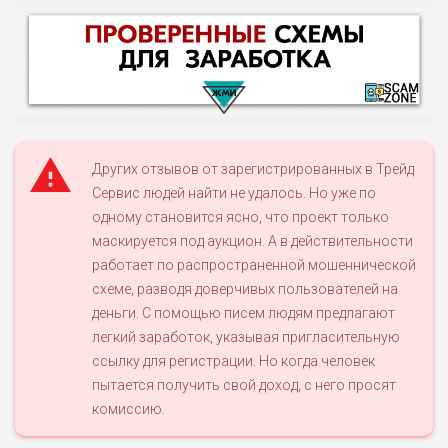
Других отзывов от зарегистрированных в Трейд
Сервис людей найти не удалось. Но уже по
одному становится ясно, что проект только
НАЗВАНИЕ
ОБЗОР
маскируется под аукцион. А в действительности
работает по распространенной мошеннической
ПОДОЙДЕТ
схеме, разводя доверчивых пользователей на
0
ВСЕМ
деньги. С помощью писем людям предлагают
РИСКИ: НИЗКИЕ
легкий заработок, указывая пригласительную
ДОХОД: ВЫСОКИЙ
ссылку для регистрации. Но когда человек
ОБЗОР
БЮДЖЕТ: ВЫСОКИЙ
пытается получить свой доход, с него просят
комиссию.
ЛЮБИТЕЛЯ
0