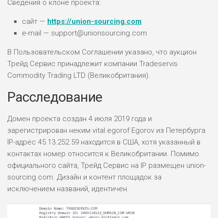
Сведения о клоне проекта:
БЮДЖЕТ: НИЗКИЙ
сайт —
https://union-sourcing.com
e-mail — support@unionsourcing.com
ПОДОЙДЕТ
2
ВСЕМ
В Пользовательском Соглашении указано, что аукцион
РИСКИ: НИЗКИЕ
Трейд Сервис принадлежит компании Tradeservis
ДОХОД: НИЗКИЙ
ОБЗОР
Commodity Trading LTD (Великобритания).
БЮДЖЕТ: НИЗКИЙ
Расследование
ПОДОЙДЕТ
0
ВСЕМ
Домен проекта создан 4 июля 2019 года и
зарегистрирован неким vital.egorof Egorov из Петербурга.
РИСКИ: НИЗКИЕ
ДОХОД: СРЕДНИЙ
IP-адрес 45.13.252.59 находится в США, хотя указанный в
ОБЗОР
БЮДЖЕТ: НИЗКИЙ
контактах номер относится к Великобритании. Помимо
официального сайта, Трейд Сервис на IP размещен union-
sourcing.com. Дизайн и контент площадок за
исключением названий, идентичен.