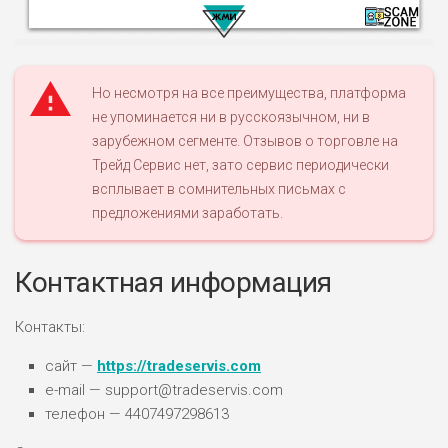
Но несмотря на все преимущества, платформа
не упоминается ни в русскоязычном, ни в
зарубежном сегменте. Отзывов о торговле на
НАЗВАНИЕ
ОБЗОР
Трейд Сервис нет, зато сервис периодически
всплывает в сомнительных письмах с
ПОДОЙДЕТ
предложениями заработать.
0
ВСЕМ
РИСКИ: НИЗКИЕ
Контактная информация
ДОХОД: ВЫСОКИЙ
ОБЗОР
БЮДЖЕТ: ВЫСОКИЙ
Контакты:
ЛЮБИТЕЛЯ
сайт —
https://tradeservis.com
0
М СТАВОК
e-mail — support@tradeservis.com
РИСКИ: СРЕДНИЕ
телефон — 4407497298613
ДОХОД: ВЫСОКИЙ
ОБЗОР